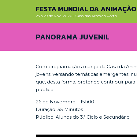
Skip
FESTA MUNDIAL DA ANIMAÇÃO 
to
25 a 29 de Nov. 2020 | Casa das Artes do Porto
content
PANORAMA JUVENIL
Com programação a cargo da Casa da Anim
jovens, versando temáticas emergentes, nu
que, desta forma, pretende contribuir para
público.
26 de Novembro – 15h00
Duração: 55 Minutos
Público: Alunos do 3.º Ciclo e Secundário