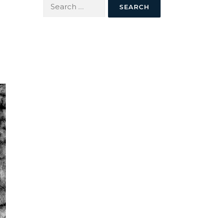
Search
for: