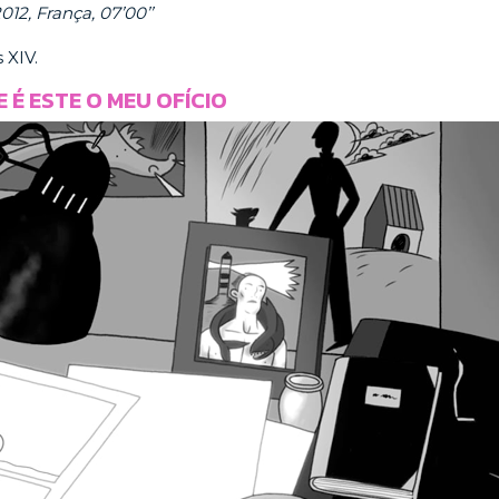
012, França, 07’00’’
 XIV.
 É ESTE O MEU OFÍCIO