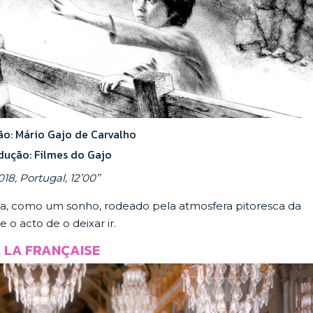
ão: Mário Gajo de Carvalho
dução: Filmes do Gajo
018, Portugal, 12’00’’
ca, como um sonho, rodeado pela atmosfera pitoresca da
 o acto de o deixar ir.
 LA FRANÇAISE